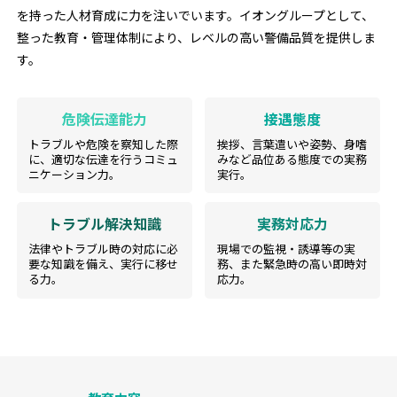
を持った人材育成に力を注いでいます。イオングループとして、
整った教育・管理体制により、レベルの高い警備品質を提供しま
す。
危険伝達能力
接遇態度
トラブルや危険を察知した際
挨拶、言葉遣いや姿勢、身嗜
に、適切な伝達を行うコミュ
みなど品位ある態度での実務
ニケーション力。
実行。
トラブル解決知識
実務対応力
法律やトラブル時の対応に必
現場での監視・誘導等の実
要な知識を備え、実行に移せ
務、また緊急時の高い即時対
る力。
応力。